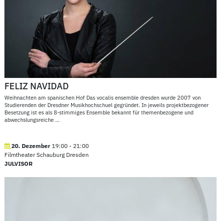
FELIZ NAVIDAD
Weihnachten am spanischen Hof Das vocalis ensemble dresden wurde 2007 von
Studierenden der Dresdner Musikhochschuel gegründet. In jeweils projektbezogener
Besetzung ist es als 8-stimmiges Ensemble bekannt für themenbezogene und
abwechslungsreiche
…
20. Dezember
19:00
-
21:00
Filmtheater Schauburg Dresden
JULVISOR