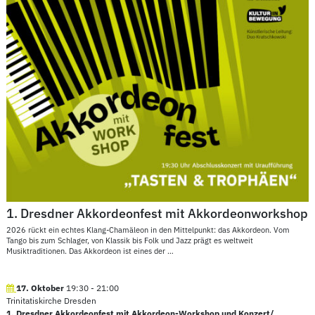
1. Dresdner Akkordeonfest mit Akkordeonworkshop
2026 rückt ein echtes Klang-Chamäleon in den Mittelpunkt: das Akkordeon. Vom
Tango bis zum Schlager, von Klassik bis Folk und Jazz prägt es weltweit
Musiktraditionen. Das Akkordeon ist eines der
…
17. Oktober
19:30
-
21:00
Trinitatiskirche Dresden
1. Dresdner Akkordeonfest mit Akkordeon-Workshop und Konzert/