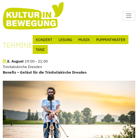
Kultur in Bewegung
KONZERT
LESUNG
MUSIK
PUPPENTHEATER
TERMINE
TANZ
8. August
19:00
-
21:00
Trinitatiskirche Dresden
Benefiz – Geläut für die Trinitatiskirche Dresden