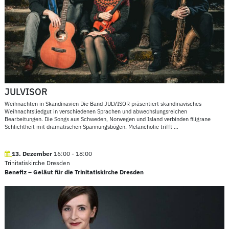
JULVISOR
Weihnachten in Skandinavien Die Band JULVISOR präsentiert skandinavisches
Weihnachtsliedgut in verschiedenen Sprachen und abwechslungsreichen
Bearbeitungen. Die Songs aus Schweden, Norwegen und Island verbinden filigrane
Schlichtheit mit dramatischen Spannungsbögen. Melancholie trifft
…
13. Dezember
16:00
-
18:00
Trinitatiskirche Dresden
Benefiz – Geläut für die Trinitatiskirche Dresden