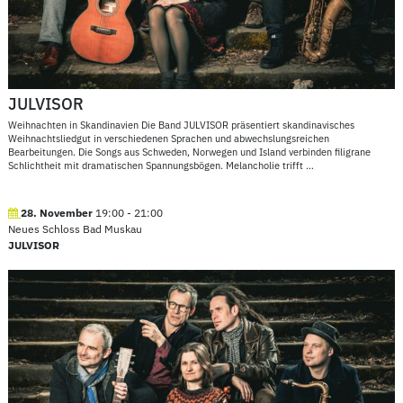
JULVISOR
Weihnachten in Skandinavien Die Band JULVISOR präsentiert skandinavisches
Weihnachtsliedgut in verschiedenen Sprachen und abwechslungsreichen
Bearbeitungen. Die Songs aus Schweden, Norwegen und Island verbinden filigrane
Schlichtheit mit dramatischen Spannungsbögen. Melancholie trifft
…
28. November
19:00
-
21:00
Neues Schloss Bad Muskau
JULVISOR