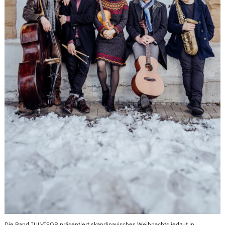
Die Band JULVISOR präsentiert skandinavisches Weihnachtsliedgut in